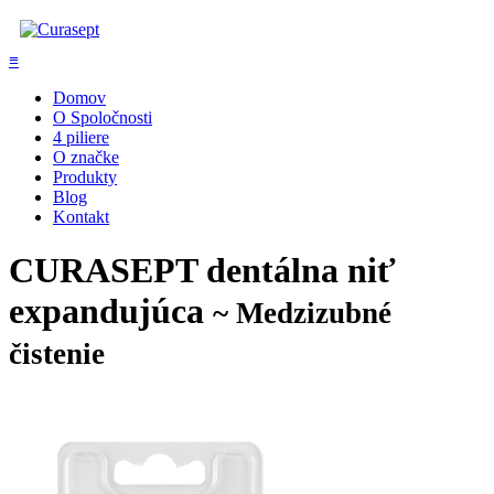
≡
Domov
O Spoločnosti
4 piliere
O značke
Produkty
Blog
Kontakt
CURASEPT dentálna niť
expandujúca
~ Medzizubné
čistenie