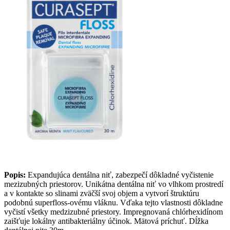
Popis:
Expandujúca dentálna niť, zabezpečí dôkladné vyčistenie
mezizubných priestorov. Unikátna dentálna niť vo vlhkom prostredí
a v kontakte so slinami zväčší svoj objem a vytvorí štruktúru
podobnú superfloss-ovému vláknu. Vďaka tejto vlastnosti dôkladne
vyčistí všetky medzizubné priestory. Impregnovaná chlórhexidínom
zaišťuje lokálny antibakteriálny účinok. Mätová príchuť. Dĺžka