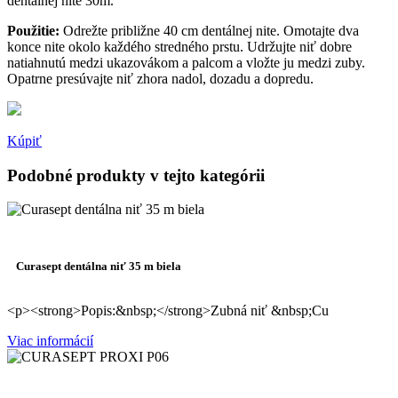
dentálnej nite 30m.
Použitie:
Odrežte približne 40 cm dentálnej nite. Omotajte dva
konce nite okolo každého stredného prstu. Udržujte niť dobre
natiahnutú medzi ukazovákom a palcom a vložte ju medzi zuby.
Opatrne presúvajte niť zhora nadol, dozadu a dopredu.
Kúpiť
Podobné produkty v tejto kategórii
Curasept dentálna niť 35 m biela
<p><strong>Popis:&nbsp;</strong>Zubná niť &nbsp;Cu
Viac informácií